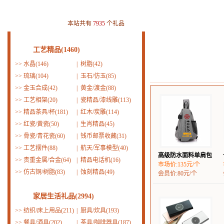
本站共有
7935
个礼品
工艺精品(1460)
>>
水晶(146)
|
树脂(42)
>>
琉璃(104)
|
玉石/仿玉(85)
>>
金玉合成(42)
|
黄金/渡金(88)
>>
工艺相架(20)
|
瓷精品/漆线雕(113)
>>
精品茶具/杯(181)
|
红木/炭雕(114)
>>
红瓷/黄瓷(50)
|
生肖精品(45)
>>
骨瓷/青花瓷(60)
|
钱币邮票收藏(31)
>>
工艺摆件(88)
|
航天/军事模型(40)
高级防水面料单肩包
>>
贵重金属/合金(64)
|
精品电话机(16)
市场价:135元/个
>>
仿古铜/树脂(83)
|
蚀刻精品(49)
会员价:80元/个
家居生活礼品(2994)
>>
纺织/床上用品(211)
|
厨具/炊具(193)
>>
餐具/酒具(202)
|
茶具/咖啡器具(187)