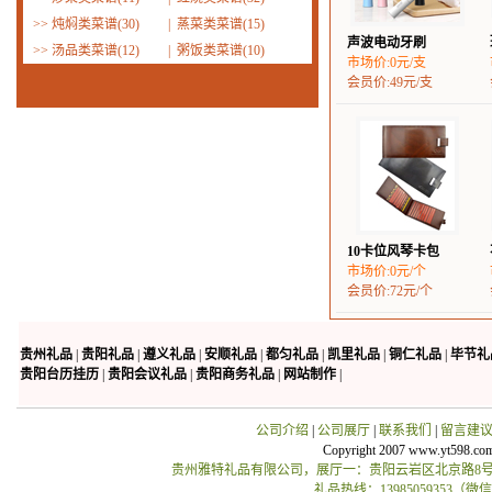
>>
炖焖类菜谱(30)
|
蒸菜类菜谱(15)
声波电动牙刷
>>
汤品类菜谱(12)
|
粥饭类菜谱(10)
市场价:0元/支
会员价:49元/支
10卡位风琴卡包
市场价:0元/个
会员价:72元/个
贵州礼品
|
贵阳礼品
|
遵义礼品
|
安顺礼品
|
都匀礼品
|
凯里礼品
|
铜仁礼品
|
毕节礼
贵阳台历挂历
|
贵阳会议礼品
|
贵阳商务礼品
|
网站制作
|
公司介绍
|
公司展厅
|
联系我们
|
留言建
Copyright 2007 www.yt598.co
贵州雅特礼品有限公司，展厅一：贵阳云岩区北京路8号贵
礼品热线：13985059353（