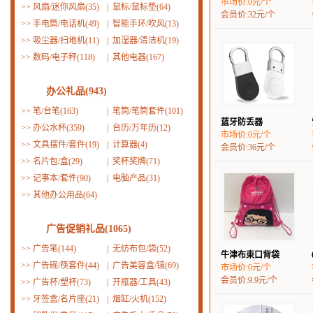
市场价:0元/个
>>
风扇/迷你风扇(35)
|
鼠标/鼠标垫(64)
会员价:32元/个
>>
手电筒/电话机(49)
|
智能手环/吹风(13)
>>
吸尘器/扫地机(11)
|
加湿器/清洁机(19)
>>
数码/电子秤(118)
|
其他电器(167)
办公礼品(943)
>>
笔/台笔(163)
|
笔筒/笔筒套件(101)
蓝牙防丢器
>>
办公水杯(359)
|
台历/万年历(12)
市场价:0元/个
>>
文具摆件/套件(19)
|
计算器(4)
会员价:36元/个
>>
名片包/盒(29)
|
奖杯奖牌(71)
>>
记事本/套件(90)
|
电脑产品(31)
>>
其他办公用品(64)
广告促销礼品(1065)
>>
广告笔(144)
|
无纺布包/袋(52)
牛津布束口背袋
>>
广告碗/筷套件(44)
|
广告美容盒/镜(69)
市场价:0元/个
会员价:9.9元/个
>>
广告杯/塑杯(73)
|
开瓶器/工具(43)
>>
牙签盒/名片座(21)
|
烟缸/火机(152)