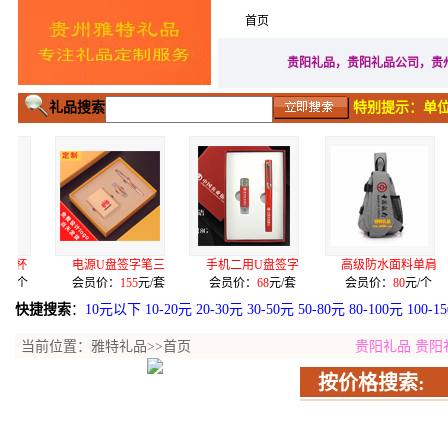
首页
家居生活礼品
广告促
贵阳礼品，贵阳礼品公司，贵
礼品搜索
特别提示：单位
盘签字笔三
手机二用U盘签字
高级防水面料单肩
一级骨质瓷奔驰
：
155
元/套
会员价：
68
元/套
会员价：
80
元/个
会员价：
128
元
快捷搜索
：
10元以下
10-20元
20-30元
30-50元
50-80元
80-100元
100-1
当前位置：
雅特礼品
>>首页
贵阳礼品
贵阳
按价格搜索: