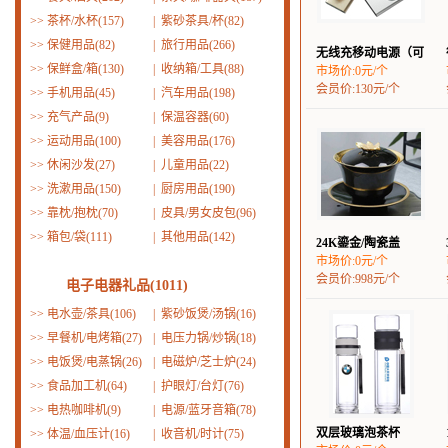
>>
茶杯/水杯(157)
|
紫砂茶具/杯(82)
>>
保健用品(82)
|
旅行用品(266)
无线充移动电源（可
>>
保鲜盒/箱(130)
|
收纳箱/工具(88)
市场价:0元/个
会员价:130元/个
>>
手机用品(45)
|
汽车用品(198)
>>
充气产品(9)
|
保温容器(60)
>>
运动用品(100)
|
美容用品(176)
>>
休闲沙发(27)
|
儿童用品(22)
>>
洗漱用品(150)
|
厨房用品(190)
>>
靠枕/抱枕(70)
|
皮具/男女皮包(96)
>>
箱包/袋(111)
|
其他用品(142)
24K鎏金/陶瓷盖
市场价:0元/个
会员价:998元/个
电子电器礼品(1011)
>>
电水壶/茶具(106)
|
紫砂饭煲/汤锅(16)
>>
早餐机/电烤箱(27)
|
电压力锅/炒锅(18)
>>
电饭煲/电蒸锅(26)
|
电磁炉/芝士炉(24)
>>
食品加工机(64)
|
护眼灯/台灯(76)
>>
电热咖啡机(9)
|
电源/蓝牙音箱(78)
双层玻璃泡茶杯
>>
体温/血压计(16)
|
收音机/时计(75)