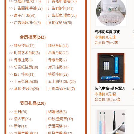
>>
钥匙扣/卷尺(115)
|
广告毛巾/香皂(53)
>>
广告围裙/手袖(22)
|
广告T恤/伞(141)
>>
扇子/年画(30)
|
广告纸巾/湿巾(20)
>>
广告纸砖/扑克(8)
|
其他促销品(78)
纯棉羽丝夏凉被
台历挂历(242)
市场价:0元/床
会员价:79元/床
>>
精品挂历(12)
|
精品台历(44)
>>
时尚艺术台历(5)
|
吊牌月历(22)
>>
专版挂历(0)
|
专版台历(2)
>>
仿宣纸挂历(10)
|
对开挂历(14)
>>
四开挂历(11)
|
特规挂历(22)
>>
十三张台历(38)
|
五十四张周历(29)
>>
其他挂/台历(26)
|
手撕单/双日历(7)
蓝色电筒+蓝色军刀
市场价:0元/套
会员价:19.5元/套
节日礼品(220)
>>
生日(20)
|
结婚纪念(8)
>>
情人节(23)
|
中秋/圣诞节(32)
>>
新年(13)
|
示范菜谱(14)
>>
炒菜类菜谱(11)
|
红烧类菜谱(32)