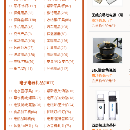
>>
茶杯/水杯(157)
|
紫砂茶具/杯(82)
>>
保健用品(82)
|
旅行用品(266)
无线充移动电源（可
>>
保鲜盒/箱(130)
|
收纳箱/工具(88)
市场价:0元/个
会员价:130元/个
>>
手机用品(45)
|
汽车用品(198)
>>
充气产品(9)
|
保温容器(60)
>>
运动用品(100)
|
美容用品(176)
>>
休闲沙发(27)
|
儿童用品(22)
>>
洗漱用品(150)
|
厨房用品(190)
>>
靠枕/抱枕(70)
|
皮具/男女皮包(96)
>>
箱包/袋(111)
|
其他用品(142)
24K鎏金/陶瓷盖
市场价:0元/个
会员价:998元/个
电子电器礼品(1011)
>>
电水壶/茶具(106)
|
紫砂饭煲/汤锅(16)
>>
早餐机/电烤箱(27)
|
电压力锅/炒锅(18)
>>
电饭煲/电蒸锅(26)
|
电磁炉/芝士炉(24)
>>
食品加工机(64)
|
护眼灯/台灯(76)
>>
电热咖啡机(9)
|
电源/蓝牙音箱(78)
双层玻璃泡茶杯
>>
体温/血压计(16)
|
收音机/时计(75)