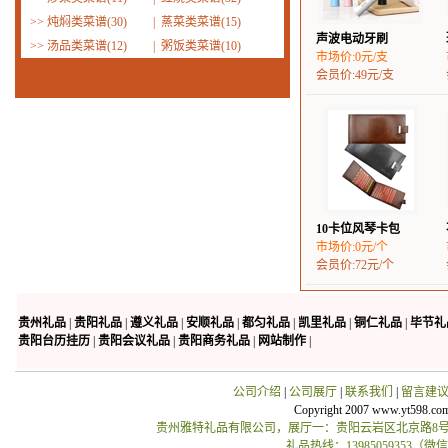
>>
炖焖类菜谱(30)
|
蒸菜类菜谱(15)
声波电动牙刷
>>
汤品类菜谱(12)
|
粥饭类菜谱(10)
市场价:0元/支
会员价:49元/支
10卡位风琴卡包
市场价:0元/个
会员价:72元/个
贵州礼品
|
贵阳礼品
|
遵义礼品
|
安顺礼品
|
都匀礼品
|
凯里礼品
|
铜仁礼品
|
毕节礼
贵阳台历挂历
|
贵阳会议礼品
|
贵阳商务礼品
|
网站制作
|
公司介绍
|
公司展厅
|
联系我们
|
留言建
Copyright 2007 www.yt598.co
贵州雅特礼品有限公司，展厅一：贵阳云岩区北京路8号贵
礼品热线：13985059353（