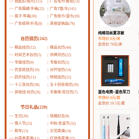
>>
钥匙扣/卷尺(115)
|
广告毛巾/香皂(53)
>>
广告围裙/手袖(22)
|
广告T恤/伞(141)
>>
扇子/年画(30)
|
广告纸巾/湿巾(20)
>>
广告纸砖/扑克(8)
|
其他促销品(78)
纯棉羽丝夏凉被
台历挂历(242)
市场价:0元/床
会员价:79元/床
>>
精品挂历(12)
|
精品台历(44)
>>
时尚艺术台历(5)
|
吊牌月历(22)
>>
专版挂历(0)
|
专版台历(2)
>>
仿宣纸挂历(10)
|
对开挂历(14)
>>
四开挂历(11)
|
特规挂历(22)
>>
十三张台历(38)
|
五十四张周历(29)
>>
其他挂/台历(26)
|
手撕单/双日历(7)
蓝色电筒+蓝色军刀
市场价:0元/套
会员价:19.5元/套
节日礼品(220)
>>
生日(20)
|
结婚纪念(8)
>>
情人节(23)
|
中秋/圣诞节(32)
>>
新年(13)
|
示范菜谱(14)
>>
炒菜类菜谱(11)
|
红烧类菜谱(32)