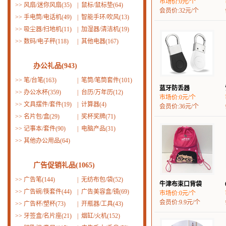
市场价:0元/个
>>
风扇/迷你风扇(35)
|
鼠标/鼠标垫(64)
会员价:32元/个
>>
手电筒/电话机(49)
|
智能手环/吹风(13)
>>
吸尘器/扫地机(11)
|
加湿器/清洁机(19)
>>
数码/电子秤(118)
|
其他电器(167)
办公礼品(943)
>>
笔/台笔(163)
|
笔筒/笔筒套件(101)
蓝牙防丢器
>>
办公水杯(359)
|
台历/万年历(12)
市场价:0元/个
>>
文具摆件/套件(19)
|
计算器(4)
会员价:36元/个
>>
名片包/盒(29)
|
奖杯奖牌(71)
>>
记事本/套件(90)
|
电脑产品(31)
>>
其他办公用品(64)
广告促销礼品(1065)
>>
广告笔(144)
|
无纺布包/袋(52)
牛津布束口背袋
>>
广告碗/筷套件(44)
|
广告美容盒/镜(69)
市场价:0元/个
会员价:9.9元/个
>>
广告杯/塑杯(73)
|
开瓶器/工具(43)
>>
牙签盒/名片座(21)
|
烟缸/火机(152)