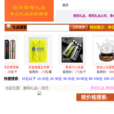
首页
家居生活礼品
广告促
贵阳礼品，贵阳礼品公司，贵
礼品搜索
特别提示：单位
合金电镀五件套（
希诺7071水晶
自动上水语音无按
10
会员价：
3.9
元/套
会员价：
175
元/个
会员价：
399
元/台
会员
快捷搜索
：
10元以下
10-20元
20-30元
30-50元
50-80元
80-100元
100-1
当前位置：
雅特礼品
>>首页
贵阳礼品
贵阳
按价格搜索: