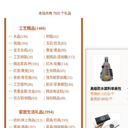
本站共有
7935
个礼品
工艺精品(1460)
>>
水晶(146)
|
树脂(42)
>>
琉璃(104)
|
玉石/仿玉(85)
>>
金玉合成(42)
|
黄金/渡金(88)
>>
工艺相架(20)
|
瓷精品/漆线雕(113)
>>
精品茶具/杯(181)
|
红木/炭雕(114)
>>
红瓷/黄瓷(50)
|
生肖精品(45)
>>
骨瓷/青花瓷(60)
|
钱币邮票收藏(31)
>>
工艺摆件(88)
|
航天/军事模型(40)
高级防水面料单肩包
>>
贵重金属/合金(64)
|
精品电话机(16)
市场价:135元/个
>>
仿古铜/树脂(83)
|
蚀刻精品(49)
会员价:80元/个
家居生活礼品(2994)
>>
纺织/床上用品(211)
|
厨具/炊具(193)
>>
餐具/酒具(202)
|
茶具/咖啡器具(187)