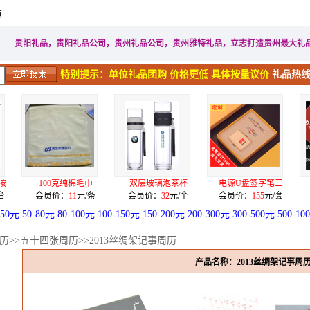
页
家居生活礼品
广告促销礼品
电子电器礼品
工艺礼品
贵阳礼品，贵阳礼品公司，贵州礼品公司，贵州雅特礼品，立志打造贵州最大礼
特别提示：单位礼品团购 价格更低 具体按量议价
礼品热线：
巾
双层玻璃泡茶杯
电源U盘签字笔三
手机二用U盘签字
条
会员价：
32
元/个
会员价：
155
元/套
会员价：
68
元/套
-50元
50-80元
80-100元
100-150元
150-200元
200-300元
300-500元
500-10
历
>>
五十四张周历
>>2013丝绸架记事周历
产品名称：2013丝绸架记事周