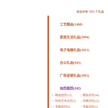
本站共有
7935
个礼品
工艺精品(1460)
家居生活礼品(2994)
电子电器礼品(1011)
办公礼品(943)
广告促销礼品(1065)
台历挂历(242)
>>
精品挂历(12)
|
精品台历(44)
>>
时尚艺术台历(5)
|
吊牌月历(22)
>>
专版挂历(0)
|
专版台历(2)