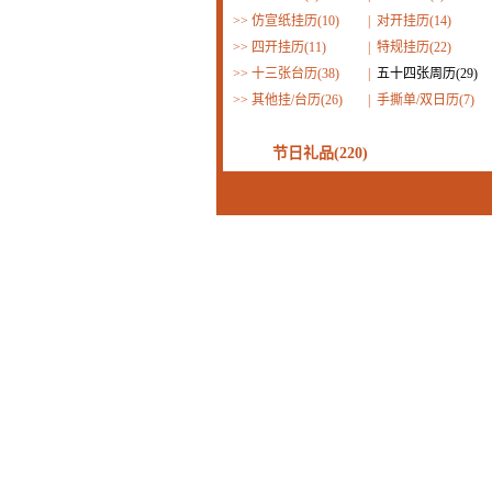
>>
仿宣纸挂历(10)
|
对开挂历(14)
>>
四开挂历(11)
|
特规挂历(22)
>>
十三张台历(38)
|
五十四张周历(29)
>>
其他挂/台历(26)
|
手撕单/双日历(7)
节日礼品(220)