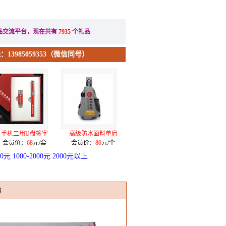
办公礼品
节日礼品
品交流平台，现在共有
7935
个礼品
13985059353（微信同号）
高级防水面料单肩
一级骨质瓷奔驰定
不锈钢真空烤漆弹
合金电
会员价：
80
元/个
会员价：
128
元/套
会员价：
28
元/个
会员价
00元
1000-2000元
2000元以上
历