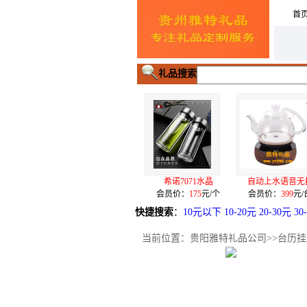
首
礼品搜索
镀五件套（
希诺7071水晶
自动上水语音无按
100克纯棉毛
价：
3.9
元/套
会员价：
175
元/个
会员价：
399
元/台
会员价：
11
元/
快捷搜索
：
10元以下
10-20元
20-30元
30
当前位置：
贵阳雅特礼品公司
>>
台历挂