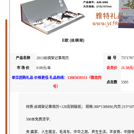
产品名称
2013丝绸架记事周历
编 号
7571797
市 场 价
0.00元/本
会员价
21.50元
单位团购礼品 价格更低 礼品热线：
13985059353（微信同
点击数
5595
号）
材质:丝绸架记事周历+128克铜版纸；
规格:300*138MM,内页:215*10
500本免费烫字;
有:赢家、人生箴言、毛泽东、中华之旅、养生生活、羊皮卷、中国