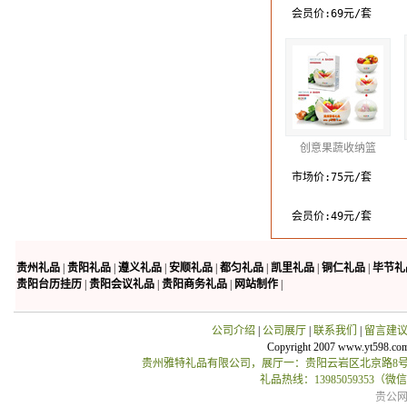
会员价:69元/套
创意果蔬收纳篮
市场价:75元/套
会员价:49元/套
贵州礼品
|
贵阳礼品
|
遵义礼品
|
安顺礼品
|
都匀礼品
|
凯里礼品
|
铜仁礼品
|
毕节礼
贵阳台历挂历
|
贵阳会议礼品
|
贵阳商务礼品
|
网站制作
|
公司介绍
|
公司展厅
|
联系我们
|
留言建
Copyright 2007 www.yt598.co
贵州雅特礼品有限公司，展厅一：贵阳云岩区北京路8号贵
礼品热线：13985059353（
贵公网安