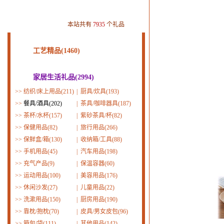
本站共有
7935
个礼品
工艺精品(1460)
家居生活礼品(2994)
>>
纺织/床上用品(211)
|
厨具/炊具(193)
>>
餐具/酒具(202)
|
茶具/咖啡器具(187)
>>
茶杯/水杯(157)
|
紫砂茶具/杯(82)
>>
保健用品(82)
|
旅行用品(266)
>>
保鲜盒/箱(130)
|
收纳箱/工具(88)
>>
手机用品(45)
|
汽车用品(198)
>>
充气产品(9)
|
保温容器(60)
>>
运动用品(100)
|
美容用品(176)
>>
休闲沙发(27)
|
儿童用品(22)
>>
洗漱用品(150)
|
厨房用品(190)
>>
靠枕/抱枕(70)
|
皮具/男女皮包(96)
>>
箱包/袋(111)
|
其他用品(142)