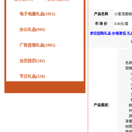
电子电器礼品(1011)
产品名称
小麦泡面碗
市 场 价
0.00元/套
办公礼品(943)
单位团购礼品 价格更低 礼
广告促销礼品(1065)
台历挂历(242)
名
规格
大碗
节日礼品(220)
小碗
大碗
勺子
叉子
筷子
产品描述：
耐
外盒：
其
净重
材