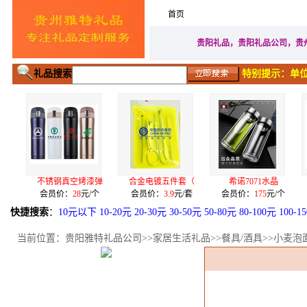
首页
家居生活礼品
广告促
贵阳礼品，贵阳礼品公司，贵
礼品搜索
特别提示：单位
钢真空烤漆弹
合金电镀五件套（
希诺7071水晶
自动上水语音
价：
28
元/个
会员价：
3.9
元/套
会员价：
175
元/个
会员价：
399
元
快捷搜索
：
10元以下
10-20元
20-30元
30-50元
50-80元
80-100元
100-1
当前位置：
贵阳雅特礼品公司
>>
家居生活礼品
>>
餐具/酒具
>>小麦泡