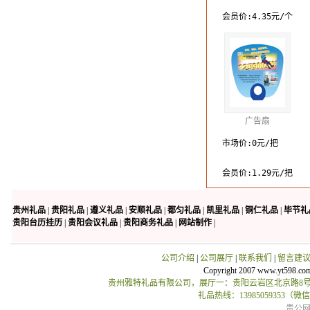
会员价:4.35元/个
广告扇
市场价:0元/把
会员价:1.29元/把
贵州礼品
|
贵阳礼品
|
遵义礼品
|
安顺礼品
|
都匀礼品
|
凯里礼品
|
铜仁礼品
|
毕节礼
贵阳台历挂历
|
贵阳会议礼品
|
贵阳商务礼品
|
网站制作
|
公司介绍
|
公司展厅
|
联系我们
|
留言建
Copyright 2007 www.yt598.co
贵州雅特礼品有限公司，展厅一：贵阳云岩区北京路8号贵
礼品热线：13985059353（
贵公网安