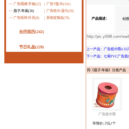
>>
广告围裙/手袖(22)
|
广告T恤/伞(141)
>>
扇子/年画(30)
|
广告纸巾/湿巾(20)
>>
广告纸砖/扑克(8)
|
其他促销品(78)
产品描述：
材
台历挂历(242)
节日礼品(220)
上一产品：广告纸巾筒4.35
下一产品：七骨PVC广告扇1.
同《扇子/年画》分类产品
广告纸巾筒
市场价:7元/个