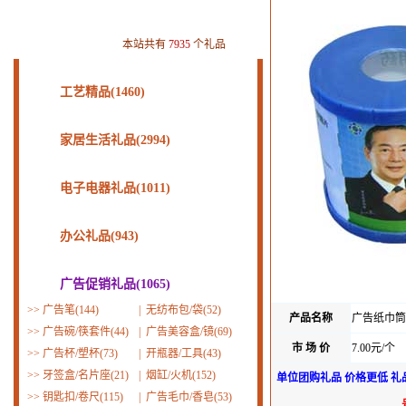
本站共有
7935
个礼品
工艺精品(1460)
家居生活礼品(2994)
电子电器礼品(1011)
办公礼品(943)
广告促销礼品(1065)
>>
广告笔(144)
|
无纺布包/袋(52)
产品名称
广告纸巾筒
>>
广告碗/筷套件(44)
|
广告美容盒/镜(69)
市 场 价
7.00元/个
>>
广告杯/塑杯(73)
|
开瓶器/工具(43)
>>
牙签盒/名片座(21)
|
烟缸/火机(152)
单位团购礼品 价格更低 礼
>>
钥匙扣/卷尺(115)
|
广告毛巾/香皂(53)