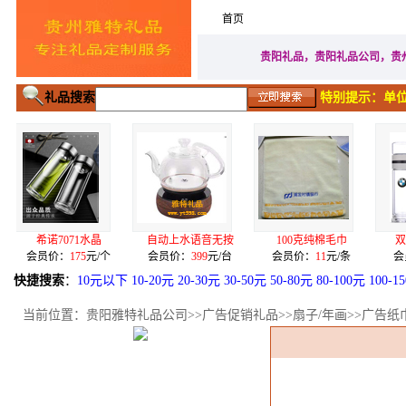
首页
家居生活礼品
广告促
贵阳礼品，贵阳礼品公司，贵
礼品搜索
特别提示：单位
71水晶
自动上水语音无按
100克纯棉毛巾
双层玻璃泡茶杯
：
175
元/个
会员价：
399
元/台
会员价：
11
元/条
会员价：
32
元/个
快捷搜索
：
10元以下
10-20元
20-30元
30-50元
50-80元
80-100元
100-1
当前位置：
贵阳雅特礼品公司
>>
广告促销礼品
>>
扇子/年画
>>广告纸