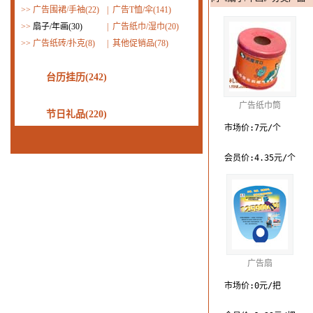
>>
广告围裙/手袖(22)
|
广告T恤/伞(141)
>>
扇子/年画(30)
|
广告纸巾/湿巾(20)
>>
广告纸砖/扑克(8)
|
其他促销品(78)
台历挂历(242)
广告纸巾筒
节日礼品(220)
市场价:7元/个
会员价:4.35元/个
广告扇
市场价:0元/把