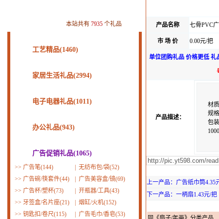
本站共有
7935
个礼品
产品名称
七骨PVC
市 场 价
0.00元/把
工艺精品(1460)
单位团购礼品 价格更低 礼
家居生活礼品(2994)
电子电器礼品(1011)
材质
规格:
产品描述：
包装
办公礼品(943)
10
广告促销礼品(1065)
>>
广告笔(144)
|
无纺布包/袋(52)
>>
广告碗/筷套件(44)
|
广告美容盒/镜(69)
上一产品：广告纸巾筒4.35
>>
广告杯/塑杯(73)
|
开瓶器/工具(43)
下一产品：一柄扇1.43元/把
>>
牙签盒/名片座(21)
|
烟缸/火机(152)
>>
钥匙扣/卷尺(115)
|
广告毛巾/香皂(53)
同《扇子/年画》分类产品