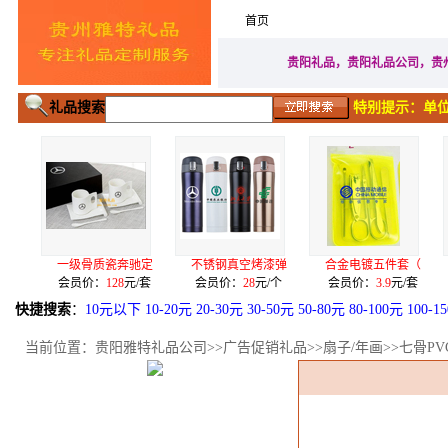
首页
家居生活礼品
广告促
贵阳礼品，贵阳礼品公司，贵
礼品搜索
特别提示：单位
级骨质瓷奔驰定
不锈钢真空烤漆弹
合金电镀五件套（
希诺707
员价：
128
元/套
会员价：
28
元/个
会员价：
3.9
元/套
会员价：
17
快捷搜索
：
10元以下
10-20元
20-30元
30-50元
50-80元
80-100元
100-1
当前位置：
贵阳雅特礼品公司
>>
广告促销礼品
>>
扇子/年画
>>七骨P