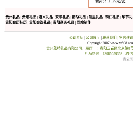
会员价:1.29元/把
贵州礼品
|
贵阳礼品
|
遵义礼品
|
安顺礼品
|
都匀礼品
|
凯里礼品
|
铜仁礼品
|
毕节礼
贵阳台历挂历
|
贵阳会议礼品
|
贵阳商务礼品
|
网站制作
|
公司介绍
|
公司展厅
|
联系我们
|
留言建
Copyright 2007 www.yt598.co
贵州雅特礼品有限公司，展厅一：贵阳云岩区北京路8号贵
礼品热线：13985059353（
贵公网安