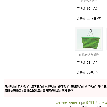
步步高收纳盘
市场价:65元/套
会员价:39.5元/套
印花无纺布折叠
市场价:50元/个
会员价:27元/个
贵州礼品
|
贵阳礼品
|
遵义礼品
|
安顺礼品
|
都匀礼品
|
凯里礼品
|
铜仁礼品
|
毕节礼
贵阳台历挂历
|
贵阳会议礼品
|
贵阳商务礼品
|
网站制作
|
公司介绍
|
公司展厅
|
联系我们
|
留言建