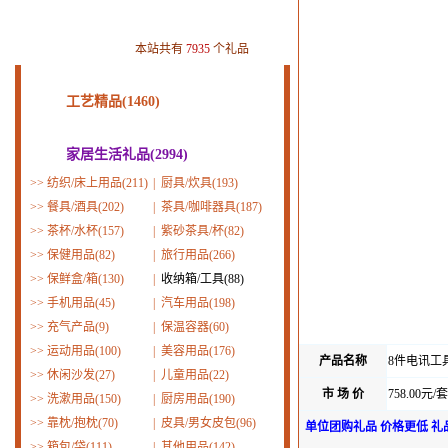
本站共有
7935
个礼品
工艺精品(1460)
家居生活礼品(2994)
>>
纺织/床上用品(211)
|
厨具/炊具(193)
>>
餐具/酒具(202)
|
茶具/咖啡器具(187)
>>
茶杯/水杯(157)
|
紫砂茶具/杯(82)
>>
保健用品(82)
|
旅行用品(266)
>>
保鲜盒/箱(130)
|
收纳箱/工具(88)
>>
手机用品(45)
|
汽车用品(198)
>>
充气产品(9)
|
保温容器(60)
>>
运动用品(100)
|
美容用品(176)
产品名称
8件电讯工
>>
休闲沙发(27)
|
儿童用品(22)
市 场 价
758.00元/套
>>
洗漱用品(150)
|
厨房用品(190)
>>
靠枕/抱枕(70)
|
皮具/男女皮包(96)
单位团购礼品 价格更低 礼
>>
箱包/袋(111)
|
其他用品(142)