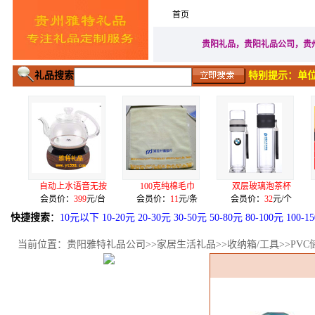
首页
家居生活礼品
广告促
贵阳礼品，贵阳礼品公司，贵
礼品搜索
特别提示：单位
动上水语音无按
100克纯棉毛巾
双层玻璃泡茶杯
电源U盘签
员价：
399
元/台
会员价：
11
元/条
会员价：
32
元/个
会员价：
15
快捷搜索
：
10元以下
10-20元
20-30元
30-50元
50-80元
80-100元
100-1
当前位置：
贵阳雅特礼品公司
>>
家居生活礼品
>>
收纳箱/工具
>>PV