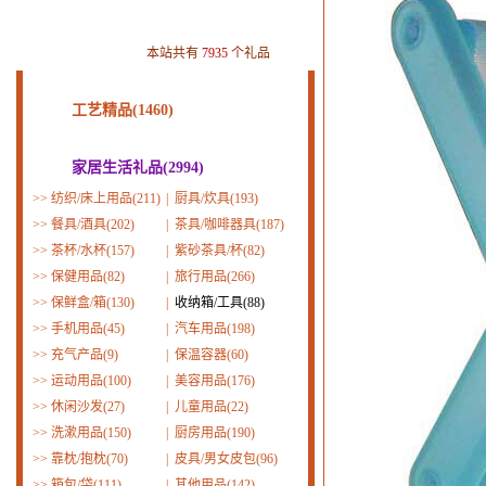
本站共有
7935
个礼品
工艺精品(1460)
家居生活礼品(2994)
>>
纺织/床上用品(211)
|
厨具/炊具(193)
>>
餐具/酒具(202)
|
茶具/咖啡器具(187)
>>
茶杯/水杯(157)
|
紫砂茶具/杯(82)
>>
保健用品(82)
|
旅行用品(266)
>>
保鲜盒/箱(130)
|
收纳箱/工具(88)
>>
手机用品(45)
|
汽车用品(198)
>>
充气产品(9)
|
保温容器(60)
>>
运动用品(100)
|
美容用品(176)
>>
休闲沙发(27)
|
儿童用品(22)
>>
洗漱用品(150)
|
厨房用品(190)
>>
靠枕/抱枕(70)
|
皮具/男女皮包(96)
>>
箱包/袋(111)
|
其他用品(142)