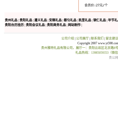
会员价:27元/个
贵州礼品
|
贵阳礼品
|
遵义礼品
|
安顺礼品
|
都匀礼品
|
凯里礼品
|
铜仁礼品
|
毕节礼
贵阳台历挂历
|
贵阳会议礼品
|
贵阳商务礼品
|
网站制作
|
公司介绍
|
公司展厅
|
联系我们
|
留言建
Copyright 2007 www.yt598.co
贵州雅特礼品有限公司，展厅一：贵阳云岩区北京路8号贵
礼品热线：13985059353（
贵公网安